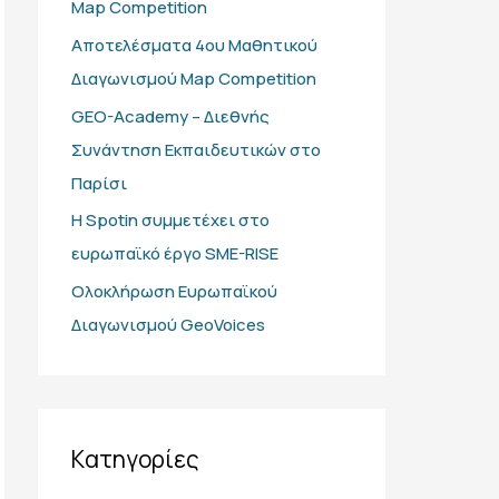
Map Competition
σ
η
Αποτελέσματα 4ου Μαθητικού
γ
Διαγωνισμού Map Competition
ι
GEO-Academy – Διεθνής
α
Συνάντηση Εκπαιδευτικών στο
:
Παρίσι
Η Spotin συμμετέχει στο
ευρωπαϊκό έργο SME-RISE
Ολοκλήρωση Ευρωπαϊκού
Διαγωνισμού GeoVoices
Kατηγορίες