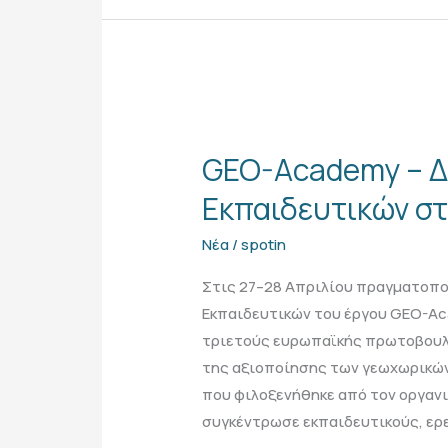
GEO-
Academy
GEO-Academy – Δ
–
Διεθνής
Εκπαιδευτικών στ
Συνάντηση
Νέα
/
spotin
Εκπαιδευτικών
στο
Στις 27–28 Απριλίου πραγματοπο
Παρίσι
Εκπαιδευτικών του έργου GEO-A
τριετούς ευρωπαϊκής πρωτοβουλί
της αξιοποίησης των γεωχωρικών
που φιλοξενήθηκε από τον οργανισ
συγκέντρωσε εκπαιδευτικούς, ερε