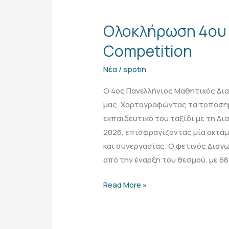
Ολοκλήρωση
4ου
Ολοκλήρωση 4ου 
Διαγωνισμού
Map
Competition
Competition
Νέα
/
spotin
Ο 4ος Πανελλήνιος Μαθητικός Δια
μας. Χαρτογραφώντας τα τοπόσημ
εκπαιδευτικό του ταξίδι με τη Δι
2026, επισφραγίζοντας μία οκτάμ
και συνεργασίας. Ο φετινός Δια
από την έναρξη του θεσμού, με 68
Read More »