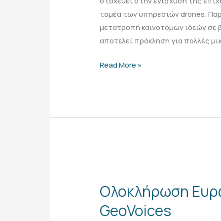
στοχεύει στην ενίσχυση της επι
τομέα των υπηρεσιών drones. Παρ
μετατροπή καινοτόμων ιδεών σε β
αποτελεί πρόκληση για πολλές μι
Read More »
Ολοκλήρωση
Ευρωπαϊκού
Ολοκλήρωση Ευρ
Διαγωνισμού
GeoVoices
GeoVoices