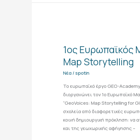
1ος
Ευρωπαϊκός
1ος Ευρωπαϊκός 
Μαθητικός
Διαγωνισμός
Map Storytelling
Map
Νέα
/
spotin
Storytelling
Το ευρωπαϊκό έργο GEO-Academy,
διοργανώνει τον 1ο Ευρωπαϊκό Μαθ
“GeoVoices: Map Storytelling for G
σχολεία από διαφορετικές ευρωπα
κοινή δημιουργική πρόκληση: να 
και της γεωχωρικής αφήγησης –