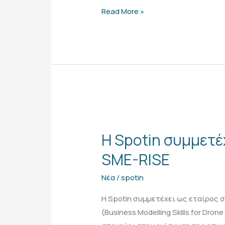
Read More »
Η
Spotin
Η Spotin συμμετέ
συμμετέχει
στο
SME-RISE
ευρωπαϊκό
Νέα
/
spotin
έργο
SME-
Η Spotin συμμετέχει ως εταίρος
RISE
(Business Modelling Skills for Dro