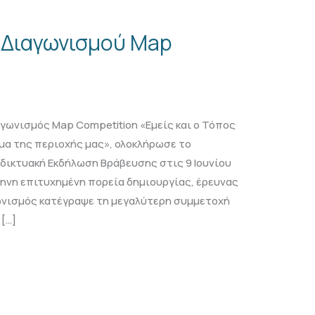
Διαγωνισμού Map
γωνισμός Map Competition «Εμείς και ο Τόπος
α της περιοχής μας», ολοκλήρωσε το
αδικτυακή Εκδήλωση Βράβευσης στις 9 Ιουνίου
ηνη επιτυχημένη πορεία δημιουργίας, έρευνας
γωνισμός κατέγραψε τη μεγαλύτερη συμμετοχή
 […]