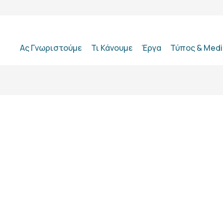
Ας Γνωριστούμε
Τι Κάνουμε
Έργα
Τύπος & Medi